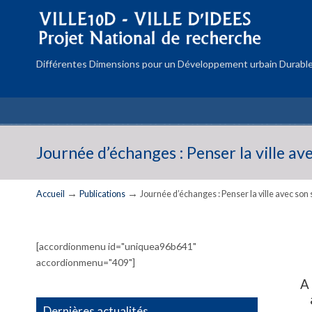
Différentes Dimensions pour un Développement urbain Durable
Journée d’échanges : Penser la ville av
→
→
Accueil
Publications
Journée d’échanges : Penser la ville avec son 
[accordionmenu id="uniquea96b641"
accordionmenu="409"]
A 
Dernières actualités