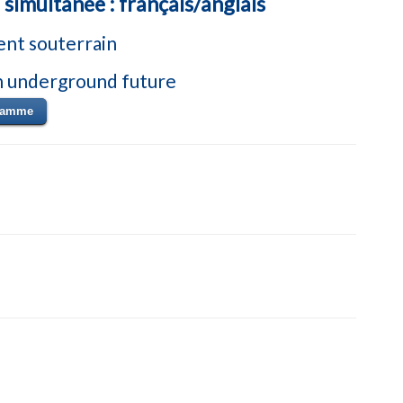
simultanée : français/anglais
ent souterrain
an underground future
gramme