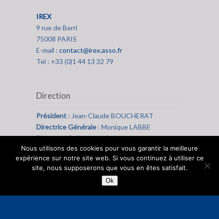
IREX
9 rue de Berri
75008 PARIS
E-mail :
contact@irex.asso.fr
Tel : +33 (0)1 44 13 32 79
Direction
Président
: Jean-Claude BOUCHERAT
Directrice Générale
: Monique LABBE
Directeur Opérationnel
: Jean-Pierre PALISSE
Nous utilisons des cookies pour vous garantir la meilleure
expérience sur notre site web. Si vous continuez à utiliser ce
site, nous supposerons que vous en êtes satisfait.
Ok
© 2014
IREX
Tous droits réservé -
Mentions