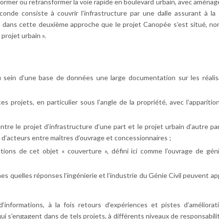
nsformer ou retransformer la voie rapide en boulevard urbain, avec aména
de consiste à couvrir l’infrastructure par une dalle assurant à la f
st dans cette deuxième approche que le projet Canopée s’est situé, no
projet urbain ».
au sein d’une base de données une large documentation sur les réalis
projets, en particulier sous l’angle de la propriété, avec l’apparition
re le projet d’infrastructure d’une part et le projet urbain d’autre par
x d’acteurs entre maîtres d’ouvrage et concessionnaires ;
tions de cet objet « couverture », défini ici comme l’ouvrage de génie
es quelles réponses l’ingénierie et l’industrie du Génie Civil peuvent a
nformations, à la fois retours d’expériences et pistes d’améliorat
qui s’engagent dans de tels projets, à différents niveaux de responsabili