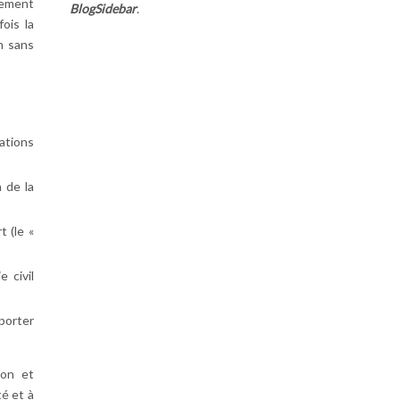
gement
BlogSidebar
.
ois la
n sans
ations
 de la
t (le «
 civil
pporter
ion et
té et à