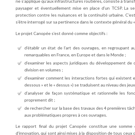
ne s’applique qu’aux infrastructures routières, consiste à tra
paysager et éventuellement mise en place d’un TCSP. La secon
protection contre les nuisances et la continuité urbaine. C’e
s’être interrogé sur sa pertinence dans le contexte général du « 
Le projet Canopée s’est donné comme objectifs :
d’établir un état de l’art des ouvrages, en regroupant 
remarquables en France, en Europe et dans le Monde ;
d’examiner les aspects juridiques du développement de ces 
division en volumes ;
d’examiner comment les interactions fortes qui existent ent
dessous » et le « dessus ») se traduisent au niveau des jeu
d’analyser de façon systématique et rationnelle les fonc
proprement dit ;
de rechercher sur la base des travaux des 4 premières tâch
aux problématiques propres à ces ouvrages.
Le rapport final du projet Canopée constitue une somme d’i
d’innovation, qui sont ainsi mises à la disposition de tous ceux 