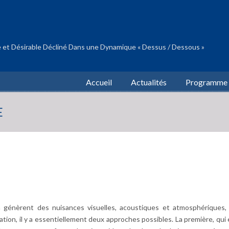
 et Désirable Décliné Dans une Dynamique « Dessus / Dessous »
Accueil
Actualités
Programme
E
ain génèrent des nuisances visuelles, acoustiques et atmosphériques,
ation, il y a essentiellement deux approches possibles. La première, qui 