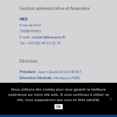
Gestion administrative et financière
IREX
9 rue de Berri
75008 PARIS
E-mail :
contact@irex.asso.fr
Tel : +33 (0)1 44 13 32 79
Direction
Président
: Jean-Claude BOUCHERAT
Directrice Générale
: Monique LABBE
Directeur Opérationnel
: Jean-Pierre PALISSE
Nous utilisons des cookies pour vous garantir la meilleure
expérience sur notre site web. Si vous continuez à utiliser ce
site, nous supposerons que vous en êtes satisfait.
Ok