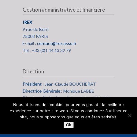
Gestion administrative et financière
IREX
9 rue de Berri
75008 PARIS
E-mail :
contact@irex.asso.fr
Tel : +33 (0)1 44 13 32 79
Direction
Président
: Jean-Claude BOUCHERAT
Directrice Générale
: Monique LABBE
Directeur Opérationnel
: Jean-Pierre PALISSE
Nous utilisons des cookies pour vous garantir la meilleure
expérience sur notre site web. Si vous continuez à utiliser ce
site, nous supposerons que vous en êtes satisfait.
Ok